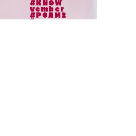
#KNOW
vember
#POAM2
5
© 2024
le collaborateur cancer |
le collaborateur cancer