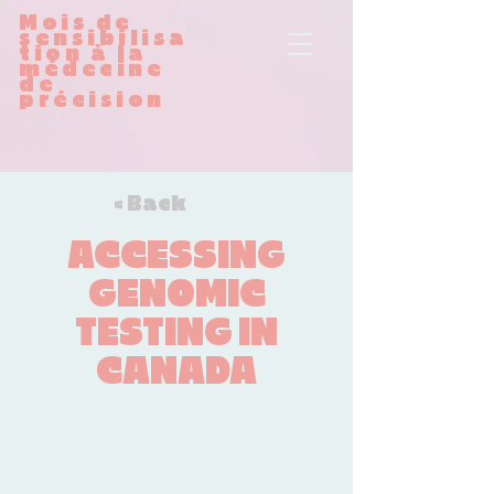
Mois de
sensibilisa
tion à la
médecine
de
précision
< Back
ACCESSING
GENOMIC
TESTING IN
CANADA