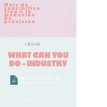
Mois de
sensibilisa
tion à la
médecine
de
précision
< Back
WHAT CAN YOU
DO - INDUSTRY
what you can do pharma
.pdf
Télécharger PDF • 95KB
Previous